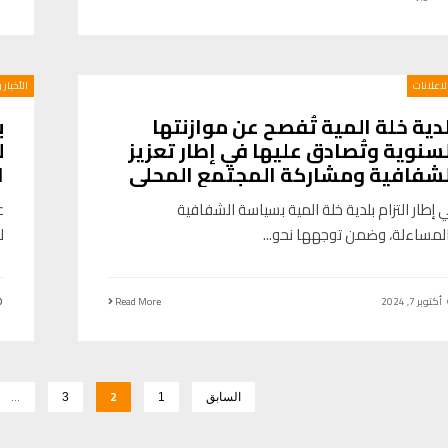
الاعلانات
الأخبار 
دية خلة المية تُفصح عن موازنتها
ب
سنوية وتُصادق عليها في إطار تعزيز
ل
لشفافية ومشاركة المجتمع المحلي
ا
 إطار التزام بلدية خلة المية بسياسة الشفافية
ع
لمساءلة، وضمن توجهها نحو
...
ل
أكتوبر 7, 2024
Read More
…
2
السابق
1
3