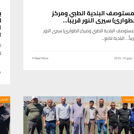
 مستوصف البلدية الطبي ومركز
ب
طوارئ) سيرى النور قريباً…
ل
ا
مستوصف البلدية الطبي ومركز الطوارئ) سيرى النور
ا
يباً… البلدية تتابع
...
ت
و
مايو 15, 2025
Read More
الاعلانات
الأخبار 