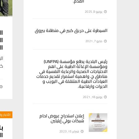
القدم.
يونيو 9, 2025
السيطرة على حريق كبير في منطقة بيروق
ال
ا
مايو 7, 2021
ال
ال
رئيس البلدية يطلع مؤسسة (UNFPA)
كر
ومؤسسة الإغاثة الطبية على اهم
الاحتياجات الصحية والرعاية النفسية في
مناطق ج، واهمية استمرار تقديم خدمات
العيادات الطبية المتنقلة في البويب و
الديرات وارفاعية.
يونيو 18, 2021
إعلان استدراج عروض لحام
الأخبار و
شبكات بولي إيثيلين
بل
فبراير 15, 2023