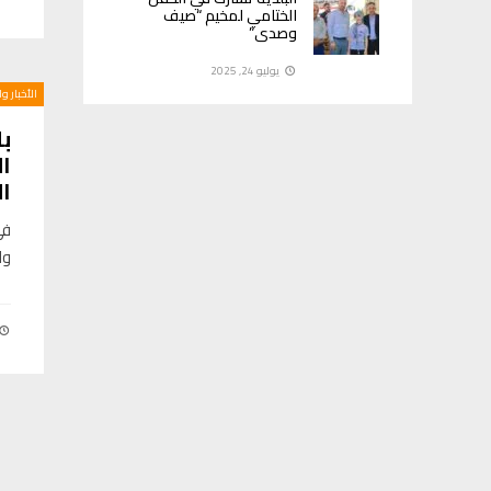
الختامي لمخيم “صيف
وصدى”
يوليو 24, 2025
الأخبار و
بل
ال
ا
في
وا