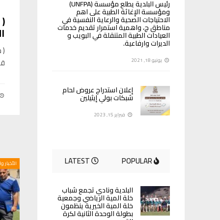
رئيس البلدية يطلع مؤسسة (UNFPA)
ومؤسسة الإغاثة الطبية على اهم
(
الاحتياجات الصحية والرعاية النفسية في
مناطق ج، واهمية استمرار تقديم خدمات
ال
العيادات الطبية المتنقلة في البويب و
الديرات وارفاعية.
( 
قر
يونيو 18, 2021
إعلان استدراج عروض لحام
شبكات بولي إيثيلين
فبراير 15, 2023
LATEST
POPULAR
الأخبار و
البلدية ونادي تجمع شباب
خلة المية الرياضي وجمعية
خلة المية الخيرية ينظمون
بطولة الوحدة الثانية لكرة