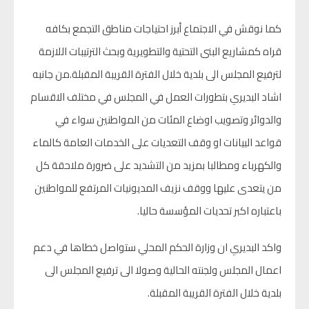
كما نوقش في الاجتماع أبرز احتياجات مناطق التجمع بكافه
قراه كمشاريع البنى التحتية والتطويرية وبحث الترتيبات اللازمة
لترفيع المجلس الى بلدية خلال الفترة القريبة المقبلة.من جانبه
اشاد البديري بتطورات العمل في المجلس في مختلف الاقسام
والدوائر وتصويب اوضاع المئات من المواطنين سواء في
قواعد البيانات او وقف التعديات على الخدمات العامة كالماء
والكهرباء ومطالبا بمزيد من التشديد على ضرورة ملاحقة كل
من يتعدى عليها ووقف نزيف المديونيات المرتفع للمواطنين
باعتباره اكبر تحديات المؤسسة حاليا.
واكد البديري ان وزارة الحكم المحلي ستواصل خطاها في دعم
اعمال المجلس ولجنته الحالية وصولا الى ترفيع المجلس الى
بلدية خلال الفترة القريبة المقبلة.