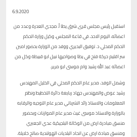
6.9.2020
استقبل رئيس مجلس قرى شرق يطا أ. مجدي العدرة وعدد من
اعضائه، اليوم الاحد، في قاعة المجلس، وكيل وزارة الحكم
الحكم المحلي د. توفيق البديري ووفد من الوزارة بحضور امين
سر اقليم حركة فتح في يطا وضواحيها نبيل ابو قبيطة وكل من
اعضائه عبد الله رشيد وام موسى ابو مرير.
وشمل الوفد، مدير عام الحكم المحلي في الخليل المهندس
رشيد عوض والمهندس جهاد ربايعة دائرة التخطيط ونظم
المعلومات والاستاذ رائد الشرباتي مدير عام التوجيه والرقابه
بالوزارة والاستاذ موسى غيث مدير عام الموازنات وبحضور
منسق مبادرة ارض من الوكالة البلجيكية عدي الجعبري
ومنسق مبادة ارض عن اتحاد البلديات الهولندية صالح خلايلة.