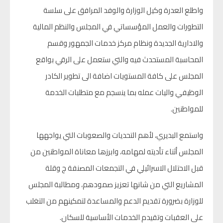
واطلع العدرة وكيل الوزارة والوفد المرافق على سلسة
التطورات والعمل المؤسساتي في المجلس والنظم المالية
والادارية الجديدة ونظام مركز خدمات الجمهور وقسم
المحاسبة المستحدث فيه والتي ستعمل على الرقي بواقع
المجلس على كافة المستويات اضافة الى تطوير الكادر
الوظيفي واليات عمله بما ينسجم مع متطلبات الخدمة
للمواطنين.
واستمع البديري، لأهم التحديات والصعوبات التي يواجهها
المجلس أثناء تأديته لمهامه، وابرزها معاناة المواطنين من
قبل الاحتلال الاسرائيلي في التجمعات المصنفة ج وقلة
المشاريع التي من شانها تعزيز صمودهم، ومطالبة المجلس
للوزارة بضرورة تقديم الدعم والمساعدة لتمكينهم من التغلب
على العقبات وتقيدم الخدمات الأساسية للسكان.