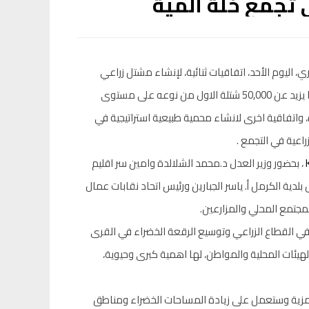
تجمع خلة المية
ي، اليوم الأحد، اتفاقيات ثنائية، لإنشاء مشتل زراعي
حكومي على مساحة ٤ دونمات في منطقة ابو شبان/ام لصفة، ينتج سنويا ما يزيد عن 50,000 شتلة الاول من نوعه على مستوى
واتفاقية اخرى لانشاء محمية طبيعية استراتيجية في
، بحضور وزير العدل د.محمد الشلالدة وامين سر اقليم
لدية الكرمل أ. ياسر الجبارين ورئيس اتحاد نقابات عمال
جتمع المحلي والمزارعين.
ة في القطاع الزراعي وتوسيع الرقعة الخضراء في القرى
هيئات المحلية والمواطن، لها اهمية كبرى وحيوية،
مزية وستعمل على زيادة المساحات الخضراء ومناطق