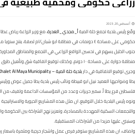
زراعي حكومي ومحمية طبيعية في 
أغسطس 20, 2023
وقّع رئيس بلدية تجمع خلة المية
أ_مجدي_العدرة
، مع وزير الزراعة رياض عطار
جنوب الخليل يسهم في تحسين الواقع الزراعي في التجمع والمناطق المجاورة، 
منطقة حوارة على مساحة ١٠٠ دونم، وكذلك توقيع اتفاقية شق وتأهيل طرق زراعية في التجمع .
وجرى توقيع الاتفاقية في دار
بلدية خلة المية – Khalet Al Maya Municipality
يطا وضواحيها العميد نبيل ابو قبيطة ونائب رئيس بلدية يطا جميل عوض ورئيس ب
فلسطين فرع يطا أ. سمير حريزات وعدد من المؤسسات الداعمة ولفيف من الم
ونوه رئيس البلدية خلال التوقيع، ان مثل هذه المشاريع الحيوية والاستراتيجي
والتجمعات السكنية المهددة بالمصادرة، وتعزيز نهج الشراكة بين الحكومة وال
وسنبني عليها مزيدا من الشراكات المستقبلية.
واضاف، ان هذه المشاريع ستوفر فرص عمل واشجار حرجية ومثمرة باسعار ر