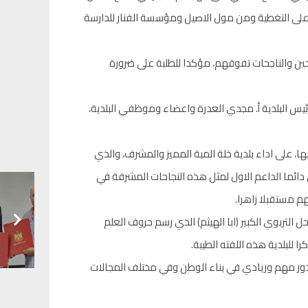
لى التغطية ومن مول الاصيل ومؤسسة الفنار للدارسة
جحين والناجحات تفوقهم، مؤكدا للطلبة على ضرورة
ئيس البلدية أ. مجدي العدرة واعضاء وموظفي البلدية،
ا، على اداء بلدية خلة المية المميز والمشرف، والذي
ائما الداعم الاول لمثل هذه النجاحات المشرفة في
م مستقبلا زاهرا.
ل التربوي الكبير (ابا الهيثم) الذي رسم حروف العلم
 للبلدية هذه اللفته الطيبة.
٥٣ طالبا وطالبة، أن يكون لهم دور مهم وريادي في بناء الوطن وفي مختلف المجالات