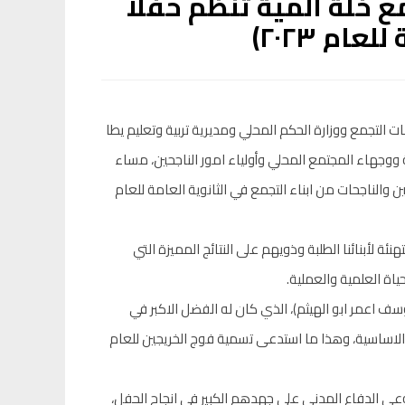
 خلة المية تنظم حفلا
ام ٢٠٢٣)
Khalet Al Maya  وبالتعاون مع مؤسسات التجمع ووزارة الحكم المحلي ومديرية تربية وتعليم يطا
ووجهاء المجتمع المحلي وأولياء امور الناجحين، مساء
والناجحات من ابناء التجمع في الثانوية العامة للعام
ئة لأبنائنا الطلبة وذويهم على النتائج المميزة التي
ياة العلمية والعملية.
وسف اعمر ابو الهيثم)، الذي كان له الفضل الاكبر في
الاساسية، وهذا ما استدعى تسمية فوج الخريجين للعام
ي الدفاع المدني على جهدهم الكبير في انجاح الحفل،