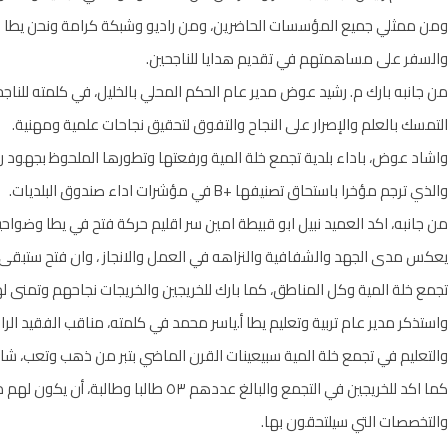
ومن ممثلي جميع المؤسسات الحاضرين، ومن راديو وشبكة كرامة ونحن يطا ع
والسفر على مساهمتهم في تقديم هدايا للناجحين.
من جانبه بارك م. رشيد عوض مدير عام الحكم المحلي بالخليل، في كلمته للنا
التمسك بالعلم والإصرار على النجاح والتفوق لتحقيق نجاحات علمية ومهنية.
واشاد عوض، باداء بلدية تجمع خلة المية ورفعتها وتطورها الملحوظ بجهود ر
والذي ترجم مؤخرا باستحاق تصنيفها +B في مؤشرات اداء صندوق البلديات.
من جانبه، اكد العميد نبيل ابو قبيطة امين سر اقليم حركة فتح في يطا وضواحيه
يعكس مدى الجهد والشفافية والنزاهه في العمل والانجاز ، وان فتح ستبقى د
تجمع خلة المية وكل المناطق، كما بارك للخريجين والخريجات نجاحهم وتمنى له
واستذكر مدير عام تربية وتعليم يطا أ.ياسر محمد في كلمته، مناقب الفقيد الراح
والتعليم في تجمع خلة المية سبيعينات القرن الماضي بتبر من ذهب وتعب، شاكرا
كما اكد للخريجين في التجمع والبالغ عددهم 
والتخصصات التي سيلتحقون بها.