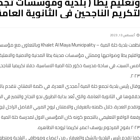
وتعليم يطا ( بلدية ومؤسسات تجمع
لتكريم الناجحين في الثانوية العامة للع
أغسطس 13, 2023
نظمت بلدية خلة المية – Municipality
واقليم يطا وضواحيها وممثلي مؤسسات مدينة يطا المدنية والامنية والاهلية 
امس السبت، في ساحة مدرسة ذكور خلة المية الاساسية، حفلا تكريميا للناجحين 
٢٠٢٣.
وقال رئيس بلدية تجمع خلة المية أ.مجدي العدرة، في كلمة الافتتاح، نتقدم بالتهن
حققوها في الثانوية العامة، والتي تُعد بداية الطريق نحو النجاح والتميز في الح
وتقدم العدرة، خلال كلمته بالعرفان والامتنان لروح المربي الفاضل الراحل (ي
رفعة الواقع التعليمي بالتجمع كونه كان المؤسس الاول لمدرسة خلة المية 
٢٠٢٣ بفوج المرحوم يوسف اعمر، تكريما لروحه الطاهره.
كما تقدم رئيس البلدية بالشكر والعرفان من اعضاء وموظفي البلدية ومتطوع