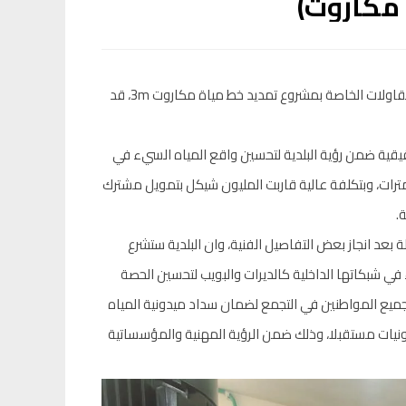
 مكاروت)
قال رئيس بلدية تجمع خلة المية أ.مجدي العدرة، ان طواقم البلدية وشركة المقاولات الخاصة بمشروع تمديد خط مياة مكاروت 3m، قد
يقية ضمن رؤية البلدية لتحسين واقع المياه السيء في
تجمع، حيث تم العمل على انجازه في سرعة قياسية بطول ٦ كيلومترات، وبتكلفة عالية قاربت المليون شيكل بتمويل مشترك
ة بعد انجاز بعض التفاصيل الفنية، وان البلدية ستشرع
 شبكاتها الداخلية كالديرات والبويب لتحسين الحصة
جميع المواطنين في التجمع لضمان سداد ميدونية المياه
ل، وضمان عدم تراكم المديونيات مستقبلا، وذلك ضمن الرؤية المهنية والمؤسساتية