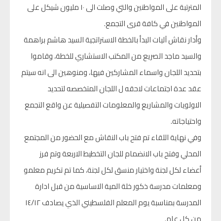
المترتبة على المواطنين والتي وصلت الى ١٠ مليون شيكل على
المواطنين في كافة قرى التجمع.
وأدار نقاش آليات البدأ بالخطة الاستراتجية السيد هاشم براهمة
والسيد ماجد الصريع من المكتب الاستشاري للخطة، وقاموا
بتحديد اللجان واسماء المشاركين فيها، ومنوهين الى انه سيتم
عقد عدة اجتماعات لاحقه ل اللجان المتخصصه لتحديد
الاولويات والمشاريع والمعلومات التفصيلية عن واقع التجمع
واحتياجاته.
وفي نهاية اللقاء تم فتح باب النقاش مع الحضور من المجتمع
المحلي وفتح باب الانضمام للجان التخطيط الاربعة وتم فرز
أعضاء لكل لجنة واختيار منسق لكل لجنة، كما تم تكريم معلمو
ومعلمات مدرسة ذكور خلة المية الاساسية من قبل ادارة
المدرسة بمناسبة يوم المعلم الفلسطيني الذي يصادف ١٤/١٢
من كل عام.