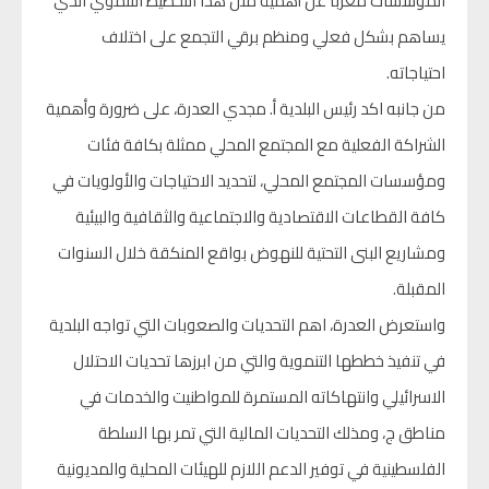
المؤسسات معربا عن أهمية مثل هذا التخطيط التنموي الذي
يساهم بشكل فعلي ومنظم برقي التجمع على اختلاف
احتياجاته.
من جانبه اكد رئيس البلدية أ. مجدي العدرة، على ضرورة وأهمية
الشراكة الفعلية مع المجتمع المحلي ممثلة بكافة فئات
ومؤسسات المجتمع المحلي، لتحديد الاحتياجات والأولويات في
كافة القطاعات الاقتصادية والاجتماعية والثقافية والبيئية
ومشاريع البنى التحتية للنهوض بواقع المنكقة خلال السنوات
المقبلة.
واستعرض العدرة، اهم التحديات والصعوبات التي تواجه البلدية
في تنفيذ خططها التنموية والتي من ابرزها تحديات الاحتلال
الاسرائيلي وانتهاكاته المستمرة للمواطنيت والخدمات في
مناطق ج، ومذلك التحديات المالية التي تمر بها السلطة
الفلسطينية في توفير الدعم اللازم للهيئات المحلية والمديونية