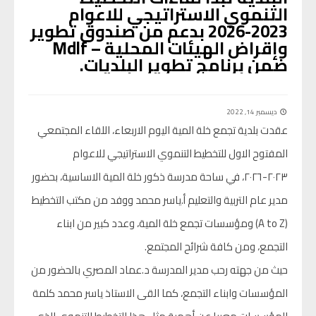
التنموي الاستراتيجي للاعوام
2023-2026 بدعم من صندوق تطوير
وإقراض الهيئات المحلية – Mdlf
ضمن برنامج تطوير البلديات.
ديسمبر 14, 2022
عقدت بلدية تجمع خلة المية اليوم الاربعاء، اللقاء المجتمعي
المفتوح الاول للتخطيط التنموي الاستراتيجي للاعوام
٢٠٢٣-٢٠٢٦، في ساحة مدرسة ذكور خلة المية الاساسية، بحضور
مدير عام التربية والتعليم أ.ياسر محمد ووفد من مكتب التخطيط
(A to Z) ومؤسسات تجمع خلة المية، وعدد كبير من ابناء
التجمع، ومن كافة شرائح المجتمع.
حيث من جهته رحب مدير المدرسة د.عماد المصري بالحضور من
المؤسسات وابناء التجمع، كما القى الاستاذ ياسر محمد كلمة