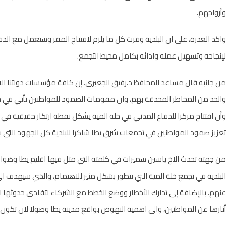
وأرواحهم.
واكد العدرة، على ان البلدية وفرت كل ما يلزم لافتتاح المقر وستعمل مع ال
لإنجاحه وتسهيل عمله وادائه بكامل محيط التجمع.
من جانبه قال مساعد المحافظ د.رفيق الجعبري، إن كافة مؤسسات دولتنا الفل
والحد من المخاطر المحدقة بهم، وان مقومات الصمود للمواطنين تأتي في 
وأن افتتاح مركزا للدفاع المدني في خلة المية يشكل نقطة ارتكاز حقيقية ف
تعزيز صمود المواطنين في تجمعات شرق يطا شاكرا للبلدية كل الجهود التي بذل
من جهته تحدث الاخ ياسين سميرات في كلمته التي مثل فيها اقليم يطا وضواحي
البلدية في تجمع خلة المية التي تتطور بشكل مثير للاهتمام، والذي سيهدف ال
عنهم، بالإضافة إلى تدارك الأخطار ووضع الخطط مع الشركاء لتفادي حدوثها
أثارها عن المواطنين، والى اهمية النهوض بواقع مدينة يطا وصولا لان تكون